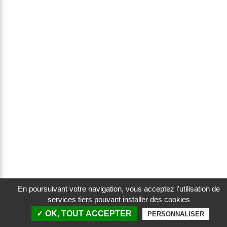
En poursuivant votre navigation, vous acceptez l'utilisation de
services tiers pouvant installer des cookies
© 2026 GEPI |
Plan du site
|
Mentions légales
|
Confidentialité
|
Données personnelles
✓ OK, TOUT ACCEPTER
PERSONNALISER
|
SMARTGEAR - Développé par Web ex Machina