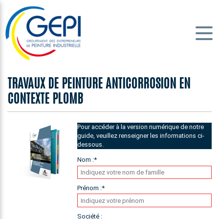
TRAVAUX DE PEINTURE ANTICORROSION EN
CONTEXTE PLOMB
Pour accéder à la version numérique de notre
guide, veuillez renseigner les informations ci-
dessous.
Nom :
*
Prénom :
*
Société :