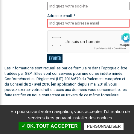
Adresse email :
*
ENVOYER
Les informations sont recueillies par ce formulaire dans l’optique d’être
traitées par GEPI. Elles sont conservées pour une durée indéterminée.
Conformément au Règlement (UE) 2016/679 du Parlement européen et
du Conseil du 27 avril 2016 [en application depuis mai 2018], vous
pouvez exercer votre droit d'accès aux données vous concernant et les
faire rectifier en nous contactant au travers de ce même formulaire.
En poursuivant votre navigation, vous acceptez l'utilisation de
services tiers pouvant installer des cookies
© 2026 GEPI |
Plan du site
|
Mentions légales
|
Confidentialité
|
Données personnelles
✓ OK, TOUT ACCEPTER
PERSONNALISER
|
SMARTGEAR - Développé par Web ex Machina